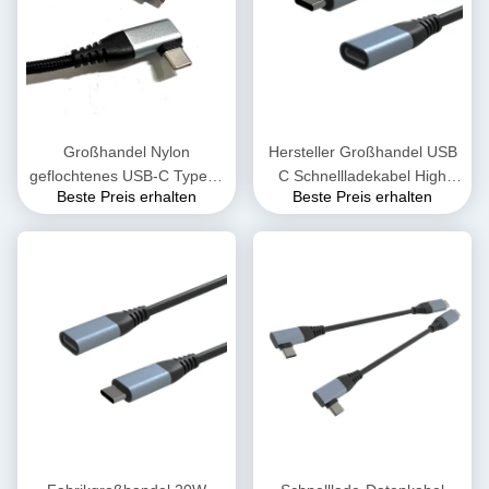
Großhandel Nylon
Hersteller Großhandel USB
geflochtenes USB-C Type-C
C Schnellladekabel High
Beste Preis erhalten
Beste Preis erhalten
auf 90° Winkel Type-C PD
Speed 60W 1-3 A Typ C
60 W Schnellladekabel für
Ladekabel für iPhone
Telefon 15 16 Serie
Samsung HUAWEI Telefon
Tablet Computer