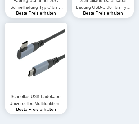
Fabrikgroßhandel 20W
Schnelllade-Datenkabel
Schnellladung Typ C bis C
Ladung USB-C 90° bis Typ-
Beste Preis erhalten
Beste Preis erhalten
Männlich bis weiblich
C Kabel Schnelllade USB-c
Ladekabel Mobiltelefon
Datenkabel für Android-
Datenstromkabel für
Telefone Roboter Smart
Computer Mobilgerät
Cleaner
Schnelles USB-Ladekabel
Universelles Multifunktions-
Beste Preis erhalten
Handy-Ladekabel
Schnelllade-Elektronikgerät
Datenkabel USB-C 90° Typ-
C-Kabelanschluss