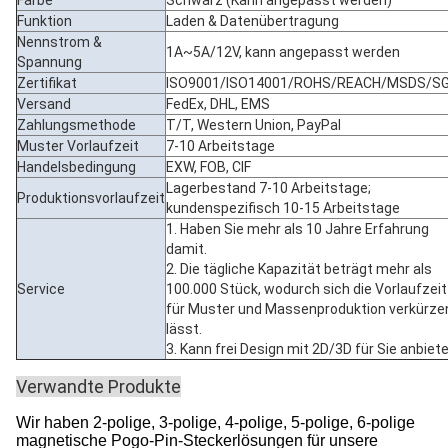
Farbe
Schwarz (Kann angepasst werden)
Funktion
Laden & Datenübertragung
Nennstrom &
1A~5A/12V, kann angepasst werden
Spannung
Zertifikat
ISO9001/ISO14001/ROHS/REACH/MSDS/S
Versand
FedEx, DHL, EMS
Zahlungsmethode
T/T, Western Union, PayPal
Muster Vorlaufzeit
7-10 Arbeitstage
Handelsbedingung
EXW, FOB, CIF
Lagerbestand 7-10 Arbeitstage;
Produktionsvorlaufzeit
kundenspezifisch 10-15 Arbeitstage
1. Haben Sie mehr als 10 Jahre Erfahrung
damit.
2. Die tägliche Kapazität beträgt mehr als
Service
100.000 Stück, wodurch sich die Vorlaufzeit
für Muster und Massenproduktion verkürze
lässt.
3. Kann frei Design mit 2D/3D für Sie anbiet
Verwandte Produkte
Wir haben 2-polige, 3-polige, 4-polige, 5-polige, 6-polige
magnetische Pogo-Pin-Steckerlösungen für unsere