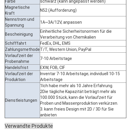
Farbe
schwarz (kann angepasst werden)
Magnetische
N52 (Aufforderung)
Kraft
Nennstrom und
1A~3A/12V, anpassen
Spannung
Einheitliche Sicherheitsnormen für die
Bescheinigung
Verarbeitung von Chemikalien
Schifffahrt
FedEx, DHL, EMS
Zahlungsmethode
T/T, Western Union, PayPal
Vorlaufzeit der
7-10 Arbeitstage
Probenahme
Handelsfrist
EXW, FOB, CIF
Vorlaufzeit der
Inventar 7-10 Arbeitstage; individuell 10-15
Produktion
Arbeitstage
1Ich habe mehr als 10 Jahre Erfahrung.
2Die tägliche Kapazität beträgt mehr als
100.000 Stück, kann die Vorlaufzeit für
Dienstleistungen
Proben und Massenproduktion verkürzen.
3. kann freies Design mit 2D / 3D für Sie
anbieten
Verwandte Produkte