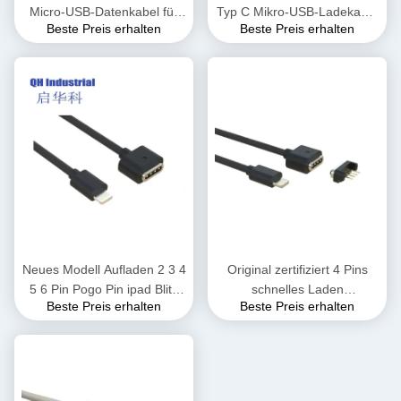
Micro-USB-Datenkabel für
Typ C Mikro-USB-Ladekabel
Beste Preis erhalten
Beste Preis erhalten
Android-Mobiltelefone,
für Mobiltelefone Drucker
Schnellladung, PVC-
Kamera Ohrhörer Tastatur
Ummantelung,
Geflechtschirmung für
Kamera, Computer,
Lautsprecher
Neues Modell Aufladen 2 3 4
Original zertifiziert 4 Pins
5 6 Pin Pogo Pin ipad Blitz
schnelles Laden
Beste Preis erhalten
Beste Preis erhalten
Magnetische Ladekabel
Magnetischer Anschluss zu
Männlich Weiblich Pogo Pin
Blitzgeschwindigkeit
Stecker Strom DC Magnete
Datenübertragung
Smart Watch Pad
Ladekabel Laden geeignet
Verbindung Draht
für Iphone-Geräte