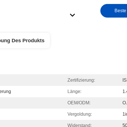
Beste
bung Des Produkts
Zertifizierung:
I
erung
Länge:
1
OEM/ODM:
O.
Vergoldung:
1i
Widerstand:
5