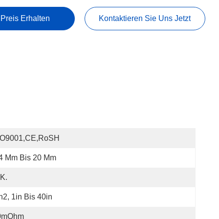
 Preis Erhalten
Kontaktieren Sie Uns Jetzt
SO9001,CE,RoSH
.4 Mm Bis 20 Mm
K.
n2, 1in Bis 40in
0mOhm