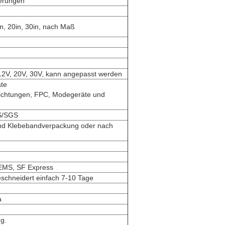
erungen
10in, 20in, 30in, nach Maß
, 12V, 20V, 30V, kann angepasst werden
te
ichtungen, FPC, Modegeräte und
S/SGS
und Klebebandverpackung oder nach
 EMS, SF Express
schneidert einfach 7-10 Tage
a
g.