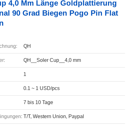
up 4,0 Mm Länge Goldplattierung
nal 90 Grad Biegen Pogo Pin Flat
n
chnung:
QH
r:
QH__Soler Cup__4,0 mm
1
0.1 ~ 1 USD/pcs
7 bis 10 Tage
ingungen:
T/T, Western Union, Paypal