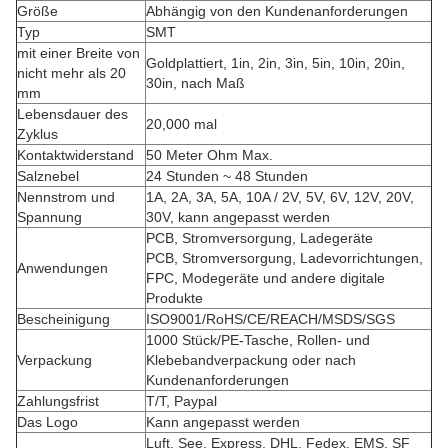
Größe
Abhängig von den Kundenanforderungen
Typ
SMT
mit einer Breite von
Goldplattiert, 1in, 2in, 3in, 5in, 10in, 20in,
nicht mehr als 20
30in, nach Maß
mm
Lebensdauer des
20,000 mal
Zyklus
Kontaktwiderstand
50 Meter Ohm Max.
Salznebel
24 Stunden ~ 48 Stunden
Nennstrom und
1A, 2A, 3A, 5A, 10A / 2V, 5V, 6V, 12V, 20V,
Spannung
30V, kann angepasst werden
PCB, Stromversorgung, Ladegeräte
PCB, Stromversorgung, Ladevorrichtungen,
Anwendungen
FPC, Modegeräte und andere digitale
Produkte
Bescheinigung
ISO9001/RoHS/CE/REACH/MSDS/SGS
1000 Stück/PE-Tasche, Rollen- und
Verpackung
Klebebandverpackung oder nach
Kundenanforderungen
Zahlungsfrist
T/T, Paypal
Das Logo
Kann angepasst werden
Luft, See, Express, DHL, Fedex, EMS, SF