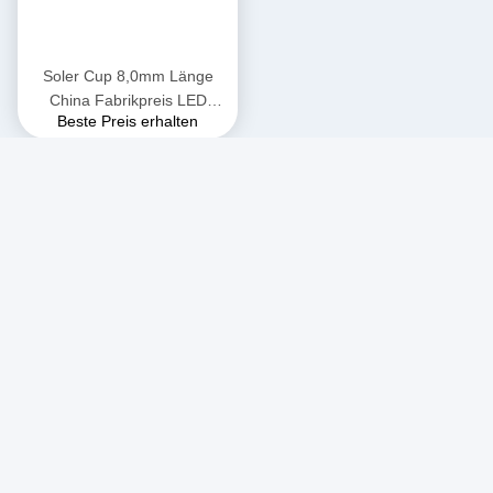
Soler Cup 8,0mm Länge
China Fabrikpreis LED
Beste Preis erhalten
Ethernet Smart Watch
Laptop Rechtswinkel Typ
Pogo Pin
Soziale Medien
Schnelle Kontaktaufnahme
Tel.