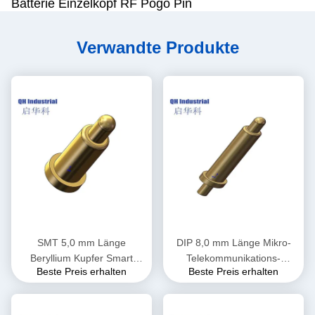
Batterie Einzelkopf RF Pogo Pin
Verwandte Produkte
SMT 5,0 mm Länge
DIP 8,0 mm Länge Mikro-
Beryllium Kupfer Smart
Telekommunikations-
Beste Preis erhalten
Beste Preis erhalten
Watch Doppelkopf RF 1A 2A
Lötkugel SMT DIP SMT
3A 4A 5A 6A 10A Pogo Pin
Magnetische Pogo-Pin