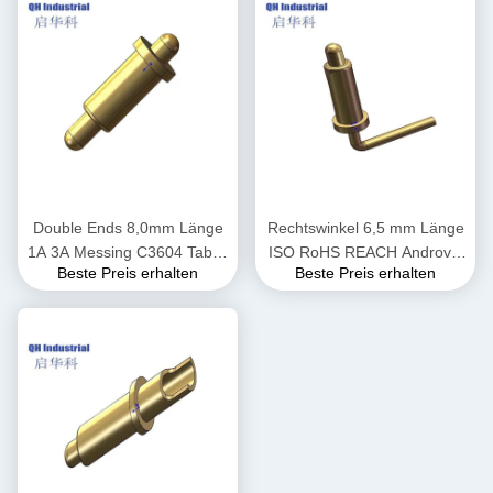
Double Ends 8,0mm Länge
Rechtswinkel 6,5 mm Länge
1A 3A Messing C3604 Tablet
ISO RoHS REACH Androvid
Beste Preis erhalten
Beste Preis erhalten
Tastaturstecker SMA SMD
TV-Box doppeltes Ende
Pog Pin Steckdose Pogo Pin
Magnetische Feder geladen
Pogo Pin