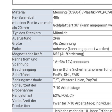
Material
Messing ((C3604) /Plastik PVC,PC/
Pin-Salznebel
48h
mit einer Breite von mehr
Goldplattiert 3U" (kann angepasst w
als 20 mm
Typ des Steckers
Männlich
Ausrüstung
2Pin
Größe
Als Zeichnung
Farbe
schwarz (kann angepasst werden)
Magnetische Kraft
N52 (Aufforderung)
Nennstrom und
1A~3A/12V, anpassen
Spannung
Bescheinigung
Einheitliche Sicherheitsnormen für d
Schifffahrt
FedEx, DHL, EMS
Zahlungsmethode
T/T, Western Union, PayPal
Vorlaufzeit der
7-10 Arbeitstage
Probenahme
Handelsfrist
EXW, FOB, CIF
Vorlaufzeit der
Inventar 7-10 Arbeitstage; individuel
Produktion
1Ich habe mehr als 10 Jahre Erfahru