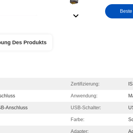
Beste
bung Des Produkts
Zertifizierung:
I
schluss
Anwendung:
Ma
SB-Anschluss
USB-Schalter:
US
Farbe:
S
Adapter:
Ad