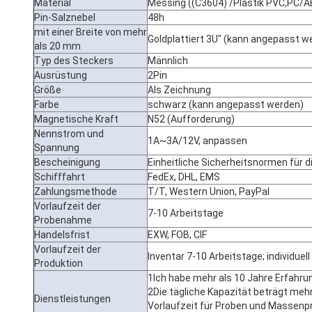
Material
Messing ((C3604) /Plastik PVC,PC/
Pin-Salznebel
48h
mit einer Breite von mehr
Goldplattiert 3U" (kann angepasst w
als 20 mm
Typ des Steckers
Männlich
Ausrüstung
2Pin
Größe
Als Zeichnung
Farbe
schwarz (kann angepasst werden)
Magnetische Kraft
N52 (Aufforderung)
Nennstrom und
1A~3A/12V, anpassen
Spannung
Bescheinigung
Einheitliche Sicherheitsnormen für d
Schifffahrt
FedEx, DHL, EMS
Zahlungsmethode
T/T, Western Union, PayPal
Vorlaufzeit der
7-10 Arbeitstage
Probenahme
Handelsfrist
EXW, FOB, CIF
Vorlaufzeit der
Inventar 7-10 Arbeitstage; individuel
Produktion
1Ich habe mehr als 10 Jahre Erfahru
2Die tägliche Kapazität beträgt mehr
Dienstleistungen
Vorlaufzeit für Proben und Massenpr