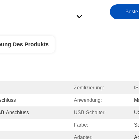
Beste
bung Des Produkts
Zertifizierung:
I
schluss
Anwendung:
Ma
SB-Anschluss
USB-Schalter:
U
Farbe:
S
Adapter:
Ad