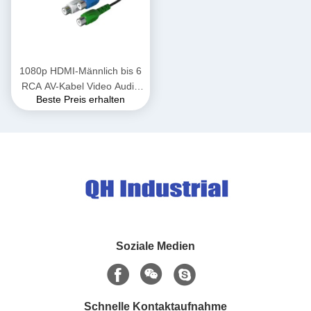
1080p HDMI-Männlich bis 6
RCA AV-Kabel Video Audio
Beste Preis erhalten
für HDMI HDTV VGA AV-
Schnurwandler Adapter für
TV-Computer
Soziale Medien
Schnelle Kontaktaufnahme