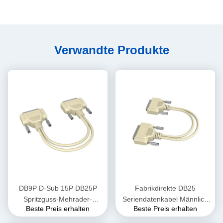
Verwandte Produkte
DB9P D-Sub 15P DB25P
Fabrikdirekte DB25
Spritzguss-Mehrader-
Seriendatenkabel Männlich
Beste Preis erhalten
Beste Preis erhalten
Twisted-Pair-geschirmtes-
zu Männlich Computerdraht
Draht-Verlängerungskabel
mit Kupferleiter Isolierung