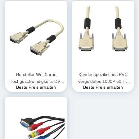
DB25 TV Computer Desktop
Parallelport Druck Desktop
Kabel
TV-Kabel
Hersteller Weißfarbe
Kundenspezifisches PVC
Hochgeschwindigkeits-DVI-
vergoldetes 1080P 60 Hz
Beste Preis erhalten
Beste Preis erhalten
DVI-Monitorkabel 1080P 3D
Dual-Link-DVI-zu-DVI-Kabel
Männlich-Männlich-DVI-
Stecker auf Stecker DVI-D
Videokabellieferanten
Dual-Link-Kabel Computer-
Desktop-Datenübertragung