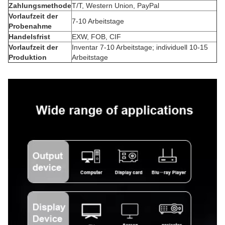
Zahlungsmethode
T/T, Western Union, PayPal
Vorlaufzeit der
7-10 Arbeitstage
Probenahme
Handelsfrist
EXW, FOB, CIF
Vorlaufzeit der
Inventar 7-10 Arbeitstage; individuell 10-15
Produktion
Arbeitstage