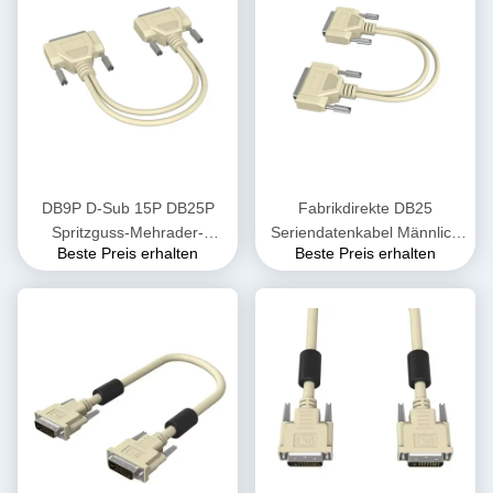
DB9P D-Sub 15P DB25P
Fabrikdirekte DB25
Spritzguss-Mehrader-
Seriendatenkabel Männlich
Beste Preis erhalten
Beste Preis erhalten
Twisted-Pair-geschirmtes-
zu Männlich Computerdraht
Draht-Verlängerungskabel
mit Kupferleiter Isolierung
DB25 TV Computer Desktop
Parallelport Druck Desktop
Kabel
TV-Kabel