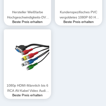
Hersteller Weißfarbe
Kundenspezifisches PVC
Hochgeschwindigkeits-DVI-
vergoldetes 1080P 60 Hz
Beste Preis erhalten
Beste Preis erhalten
DVI-Monitorkabel 1080P 3D
Dual-Link-DVI-zu-DVI-Kabel
Männlich-Männlich-DVI-
Stecker auf Stecker DVI-D
Videokabellieferanten
Dual-Link-Kabel Computer-
Desktop-Datenübertragung
1080p HDMI-Männlich bis 6
RCA AV-Kabel Video Audio
Beste Preis erhalten
für HDMI HDTV VGA AV-
Schnurwandler Adapter für