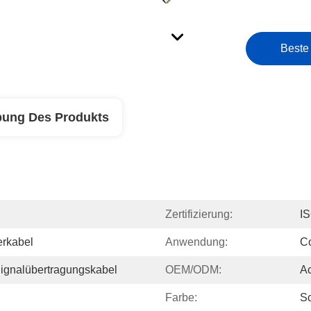
Beste
bung Des Produkts
Zertifizierung:
I
erkabel
Anwendung:
Co
Signalübertragungskabel
OEM/ODM:
Ac
Farbe:
S