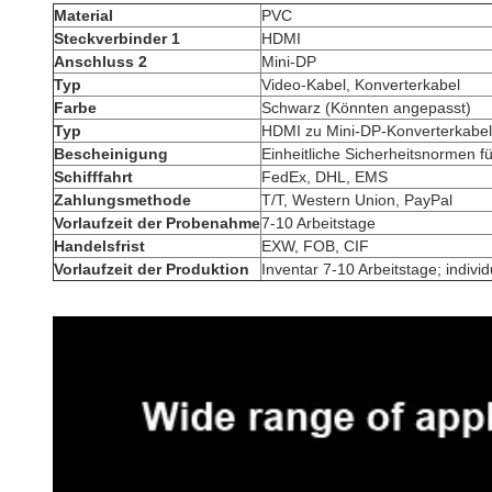
Material
PVC
Steckverbinder 1
HDMI
Anschluss 2
Mini-DP
Typ
Video-Kabel, Konverterkabel
Farbe
Schwarz (Könnten angepasst)
Typ
HDMI zu Mini-DP-Konverterkabel
Bescheinigung
Einheitliche Sicherheitsnormen f
Schifffahrt
FedEx, DHL, EMS
Zahlungsmethode
T/T, Western Union, PayPal
Vorlaufzeit der Probenahme
7-10 Arbeitstage
Handelsfrist
EXW, FOB, CIF
Vorlaufzeit der Produktion
Inventar 7-10 Arbeitstage; indivi