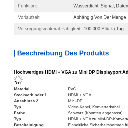
Funktion:
Wasserdicht, Signal, Date
Vorlaufzeit:
Abhängig Von Der Menge
Versorgungsmaterial-Fähigkeit:
100,000 Stück / Tag
Beschreibung Des Produkts
Hochwertiges HDMI + VGA zu Mini DP Displayport A
Material
PVC
Steckverbinder 1
HDMI + VGA
Anschluss 2
Mini-DP
Typ
Video-Kabel, Konverterkabel
Farbe
Schwarz (Könnten angepasst)
Typ
HDMI + VGA zu Mini-DP-Konvert
Bescheinigung
Einheitliche Sicherheitsnormen f