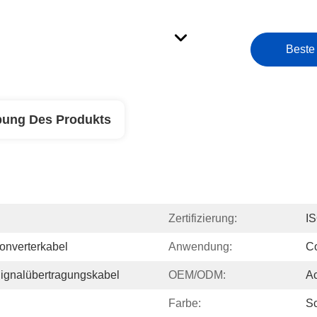
Beste
bung Des Produkts
Zertifizierung:
I
nverterkabel
Anwendung:
Co
Signalübertragungskabel
OEM/ODM:
Ac
Farbe:
S