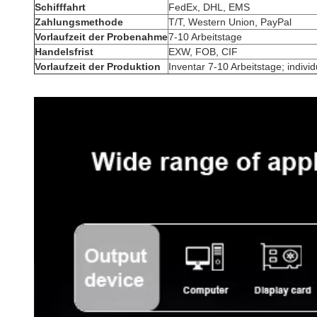
Schifffahrt
FedEx, DHL, EMS
Zahlungsmethode
T/T, Western Union, PayPal
Vorlaufzeit der Probenahme
7-10 Arbeitstage
Handelsfrist
EXW, FOB, CIF
Vorlaufzeit der Produktion
Inventar 7-10 Arbeitstage; indivi