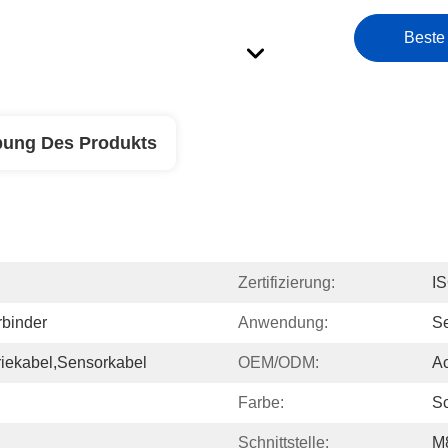
Beste
bung Des Produkts
Zertifizierung:
I
rbinder
Anwendung:
Se
riekabel,Sensorkabel
OEM/ODM:
Ac
Farbe:
S
Schnittstelle:
M8