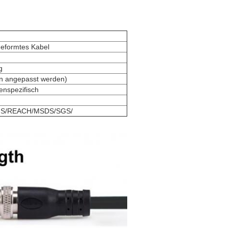
geformtes Kabel
g
n angepasst werden)
nspezifisch
HS/REACH/MSDS/SGS/