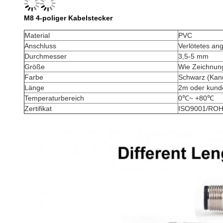
M8 4-poliger Kabelstecker
Material
PVC
Anschluss
Verlötetes an
Durchmesser
3,5-5 mm
Größe
Wie Zeichnun
Farbe
Schwarz (Kan
Länge
2m oder kunde
Temperaturbereich
0℃~ +80℃
Zertifikat
ISO9001/RO