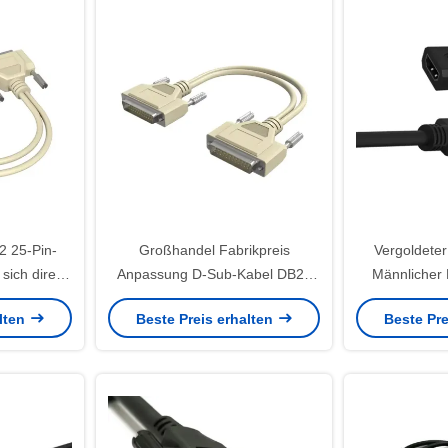
 25-Pin-
Großhandel Fabrikpreis
Vergoldeter
sich direkt
Anpassung D-Sub-Kabel DB25
Männlicher
 DB25 25-
Pin-Konnektor Männlich zu DB25
HDTV-Vide
alten
Beste Preis erhalten
Beste Pre
r-
Pin Männlich Drucker-
Adapter 
-Datenkabel
Erweiterungsdatenkabel
Compu