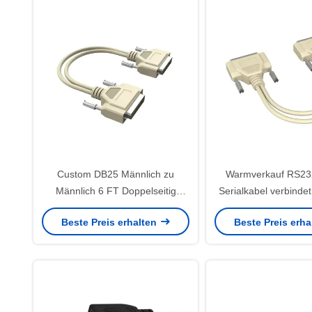
Custom DB25 Männlich zu
Warmverkauf RS232
Männlich 6 FT Doppelseitig
Serialkabel verbindet 
Kupfer RS232 Seriekabel
mit dem männlichen
Beste Preis erhalten
Beste Preis erh
Metallflechte D-SUB 25 PIN
Pin-Compute
Automobil-TV
Erweiterungsdrucker
Computeranwendungen