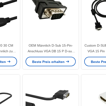
20 30 CM
OEM Männlich D-Sub 15-Pin-
Custom D-SUB
nlich zu
Anschluss VGA DB 15 P D-sub
VGA 15 Pin 
 60 Hz HDR
Extent Cord Monitor Video-
Maschinen 1
alten
Beste Preis erhalten
Beste Pre
Mini HDMI
Kabelmontage Computer Gold
Männl
 Laptop
PVC