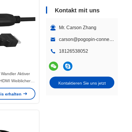
Kontakt mit uns
Mr. Carson Zhang
carson@pogopin-connectors.com
18126538052
 Wandler Aktiver
 HDMI Weiblicher
Kontaktieren Sie uns jetzt
okabel Adapter
is erhalten
Wandler 1080P
terwandler