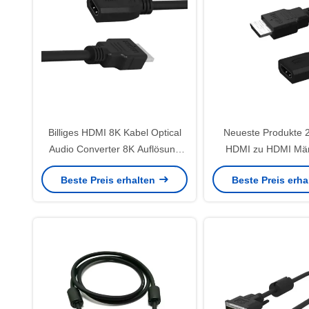
Billiges HDMI 8K Kabel Optical
Neueste Produkte 
Audio Converter 8K Auflösung
HDMI zu HDMI Män
0,5-5M Länge Heimgebrauch
weiblich Adapter 4 K
Beste Preis erhalten
Beste Preis erh
Video Monitor DVD-Player PVC
3D 18 Gbps Dolby 
Jacket
Kabel für Kamera
Computer