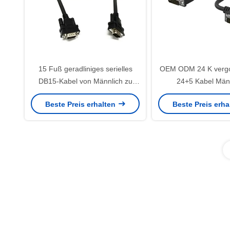
15 Fuß geradliniges serielles
OEM ODM 24 K vergo
DB15-Kabel von Männlich zu
24+5 Kabel Män
Männlich 15 Pins
Hochgeschwindigk
Beste Preis erhalten
Beste Preis erh
Computeranschlusskabel für
Adapterkabel 1,5 m 
Datenkommunikation